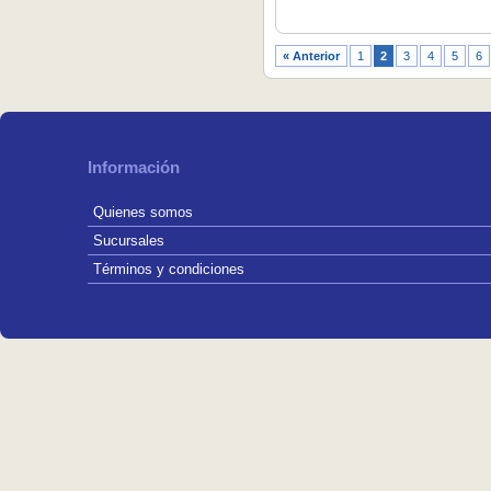
« Anterior
1
2
3
4
5
6
Información
Quienes somos
Sucursales
Términos y condiciones