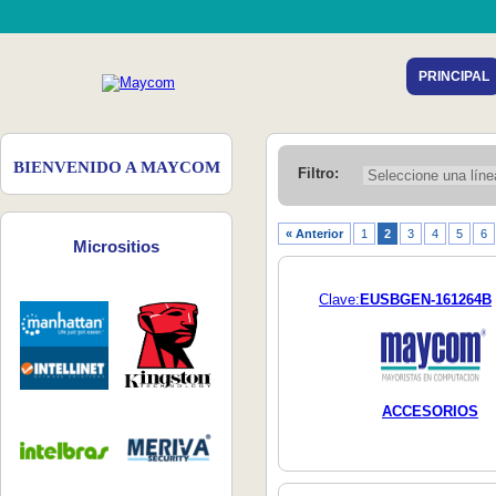
PRINCIPAL
BIENVENIDO A MAYCOM
Filtro:
« Anterior
1
2
3
4
5
6
Micrositios
Clave:
EUSBGEN-161264B
ACCESORIOS